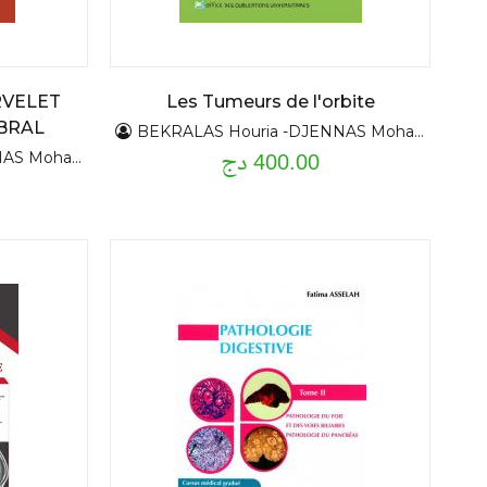
RVELET
Les Tumeurs de l'orbite
BRAL
BEKRALAS Houria -DJENNAS Mohamed
400.00 دج
S Mohamed