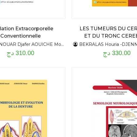
lation Extracorporelle
LES TUMEURS DU CE
Conventionnelle
ET DU TRONC CERE
CHEZ L'ADULTE
UAR Djafer AOUICHE Mourad
BEKRALAS Houria -DJENNA
330.00 دج
310.00 دج