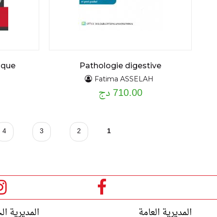
ique
Pathologie digestive
Fatima ASSELAH
710.00 دج
ا
4
3
2
1
ل
ص
ف
ح
المديرية العامة
المديرية ال