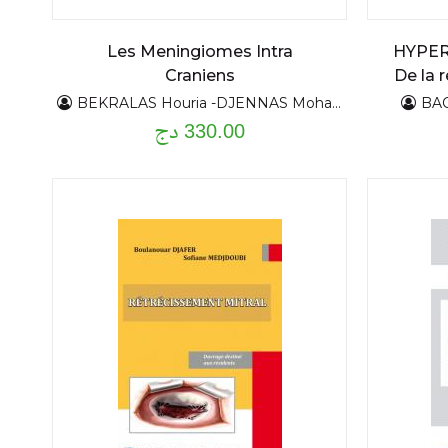
Les Meningiomes Intra
HYPER
Craniens
De la 
BEKRALAS Houria -DJENNAS Mohamed
BAC
330.00 دج