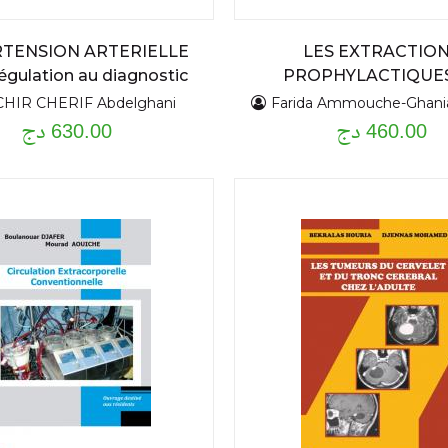
TENSION ARTERIELLE
LES EXTRACTIO
régulation au diagnostic
PROPHYLACTIQUES
THERAPEUTIQUES
HIR CHERIF Abdelghani
Farida Ammouche-Ghani
460.00 دج
ORTHOPEDIE DEN
630.00 دج
FACIALE