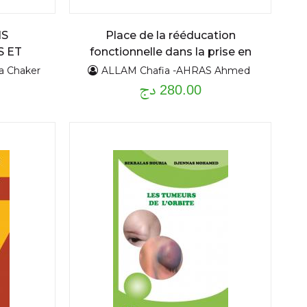
NS
Place de la rééducation
 ET
fonctionnelle dans la prise en
 EN
charge de la spondylarthrite
a Chaker
ALLAM Chafia -AHRAS Ahmed
280.00 دج
ankylosante
TO-