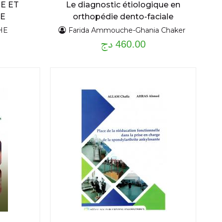
E ET
Le diagnostic étiologique en
GE
orthopédie dento-faciale
E EN
HE
Farida Ammouche-Ghania Chaker
460.00 دج
E