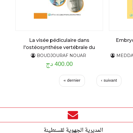
La visée pédiculaire dans
Embryo
l'ostéosynthése vertébrale du
rachis thoraco-lombaire
BOUDJOURAF NOUAR
MEDDAH S
400.00 دج
dernier »
suivant ›
المديرية الجهوية لقسنطينة