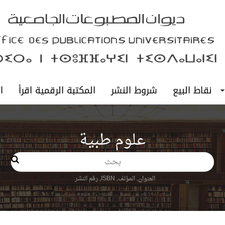
نقاط البيع
شروط النشر
المكتبة الرقمية اقرأ
ا
علوم طبية
بحث
العنوان, المؤلف, ISBN, رقم النشر