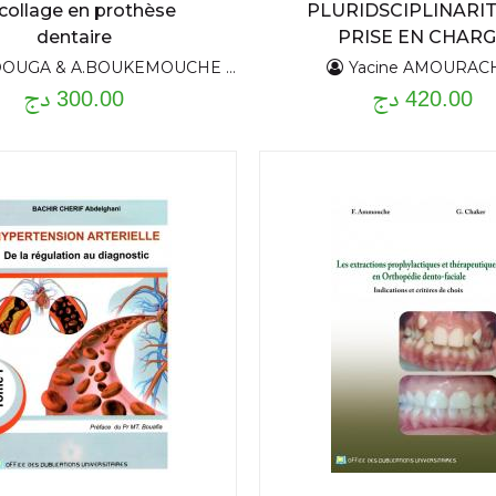
collage en prothèse
PLURIDSCIPLINARIT
dentaire
PRISE EN CHAR
MULTIDISCIPLINAIR
GA & A.BOUKEMOUCHE & C.ZERIATI
Yacine AMOURAC
420.00 دج
CANCEROLOGI
300.00 دج