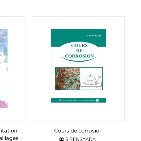
pitation
Cours de corrosion
alliages
S,BENSAADA