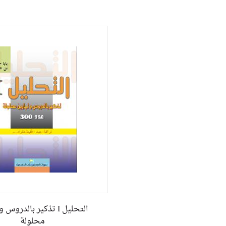
I تذكير بالدروس وتمارين
محلولة