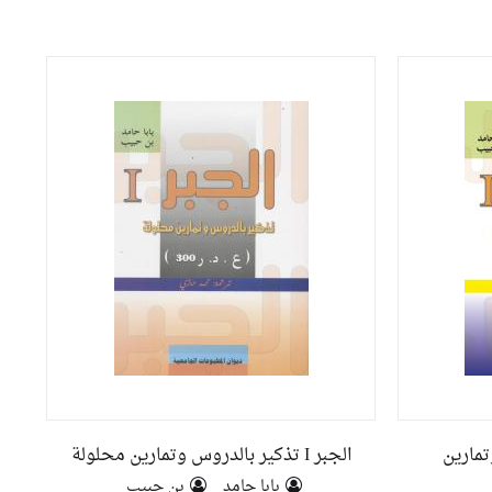
التحليل 
الجبر I تذكير بالدروس وتمارين محلولة
بابا حامد
بن حبيب