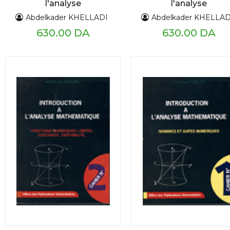
l'analyse
l'analyse
mathématique cahier
mathématique cahie
Abdelkader KHELLADI
Abdelkader KHELLAD
n°1
n°2
630.00 DA
630.00 DA