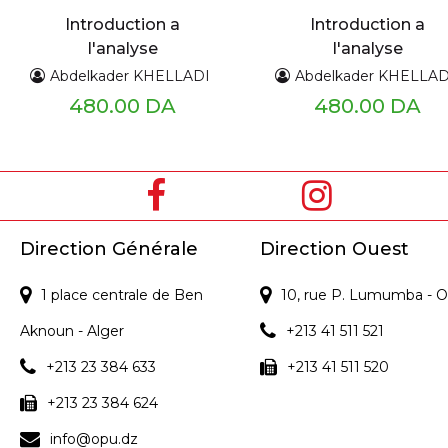
Introduction a
Introduction a
l'analyse
l'analyse
mathématique Cahier
mathématique Cahie
Abdelkader KHELLADI
Abdelkader KHELLAD
n° 2
n° 1
480.00 DA
480.00 DA
Direction Générale
Direction Ouest
1 place centrale de Ben
10, rue P. Lumumba - O
Aknoun - Alger
+213 41 511 521
+213 23 384 633
+213 41 511 520
+213 23 384 624
info@opu.dz