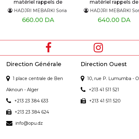
matériel rappels de
matériel rappels de
cours et exercices
cours et exercices
HADJRI MEBARKI Soria
HADJRI MEBARKI Sor
corrigés
corrigés II
660.00 DA
640.00 DA
Direction Générale
Direction Ouest
1 place centrale de Ben
10, rue P. Lumumba - O
Aknoun - Alger
+213 41 511 521
+213 23 384 633
+213 41 511 520
+213 23 384 624
info@opu.dz