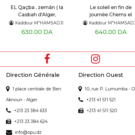
EL Qaçba , zemân ( la
Le soleil en fin de
Casbah d'Alger,
journée Chems el
autrefois ) Tome 2
achiya
Kaddour M"HAMSADJI
Kaddour M"HAMSADJ
630.00 DA
640.00 DA
Direction Générale
Direction Ouest
1 place centrale de Ben
10, rue P. Lumumba - O
Aknoun - Alger
+213 41 511 521
+213 23 384 633
+213 41 511 520
+213 23 384 624
info@opu.dz