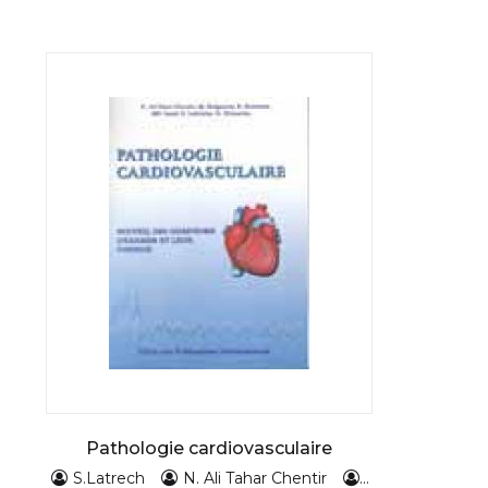
Pathologie cardiovasculaire
S.Latrech
N. Ali Tahar Chentir
MS.Issad
M