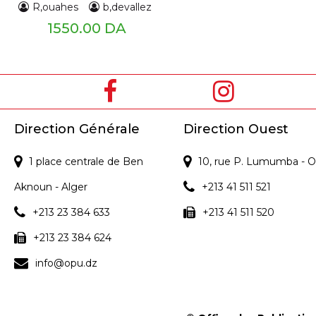
R,ouahes
b,devallez
1550.00 DA
Direction Générale
Direction Ouest
1 place centrale de Ben
10, rue P. Lumumba - O
Aknoun - Alger
+213 41 511 521
+213 23 384 633
+213 41 511 520
+213 23 384 624
info@opu.dz