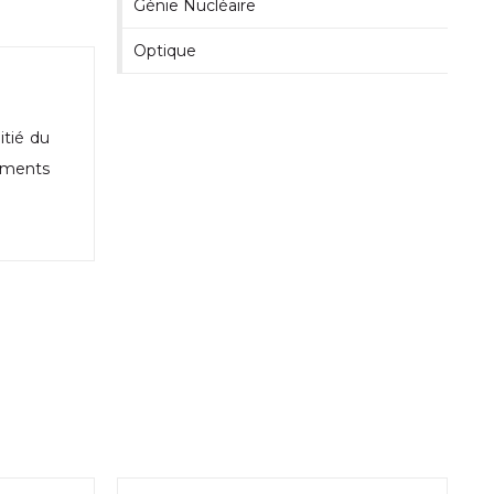
Génie Nucléaire
Optique
tié du
gements