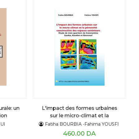
urale: un
L'impact des formes urbaines
ion
sur le micro-climat et la
ments
pérennité constructive des
UI
Fatiha BOURBIA -Fahima YOUSFI
ratifs
espaces extérieurs
460.00 DA