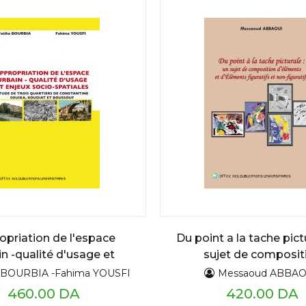
opriation de l'espace
Du point a la tache pict
in -qualité d'usage et
sujet de composit
eux socio-spatiales
d'éléments et d'élé
a BOURBIA -Fahima YOUSFI
Messaoud ABBAO
figuratifs et non-figu
460.00 DA
420.00 DA