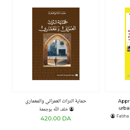
حماية التراث العمراني والمعماري
Appr
urba
خلف الله بوجمعة
enj
Fatih
420.00 DA