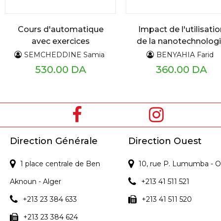
Cours d'automatique
Impact de l'utilisatio
avec exercices
de la nanotechnolog
corrigés
sur les systèmes
SEMCHEDDINE Samia
BENYAHIA Farid
d'information
530.00 DA
360.00 DA
Direction Générale
Direction Ouest
1 place centrale de Ben
10, rue P. Lumumba - O
Aknoun - Alger
+213 41 511 521
+213 23 384 633
+213 41 511 520
+213 23 384 624