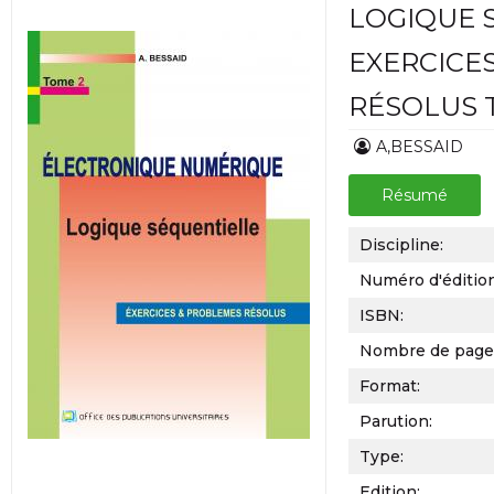
LOGIQUE 
EXERCICE
RÉSOLUS 
A,BESSAID
Résumé
Discipline:
Numéro d'éditio
ISBN:
Nombre de page
Format:
Parution:
Type:
Edition: