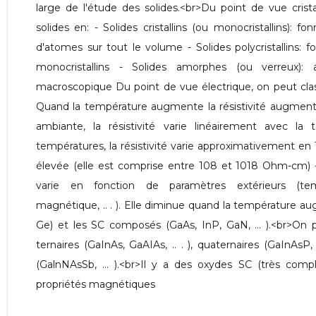
large de l'étude des solides.<br>Du point de vue crista
solides en: - Solides cristallins (ou monocristallins): 
d'atomes sur tout le volume - Solides polycristallins:
monocristallins - Solides amorphes (ou verreux):
macroscopique Du point de vue électrique, on peut class
Quand la température augmente la résistivité augment
ambiante, la résistivité varie linéairement avec l
températures, la résistivité varie approximativement en T5
élevée (elle est comprise entre 108 et 1018 Ohm-cm) -
varie en fonction de paramètres extérieurs (tem
magnétique, .. . ). Elle diminue quand la température aug
Ge) et les SC composés (GaAs, InP, GaN, ... ).<br>On 
ternaires (GaInAs, GaAIAs, .. . ), quaternaires (GaInAsP
(GalnNAsSb, ... ).<br>Il y a des oxydes SC (très comp
propriétés magnétiques