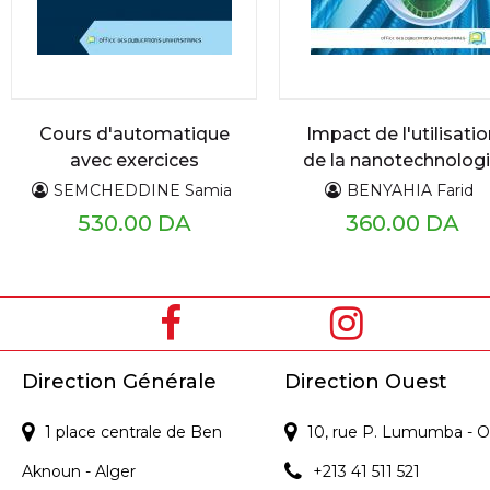
Cours d'automatique
Impact de l'utilisatio
avec exercices
de la nanotechnolog
corrigés
sur les systèmes
SEMCHEDDINE Samia
BENYAHIA Farid
d'information
530.00 DA
360.00 DA
Direction Générale
Direction Ouest
1 place centrale de Ben
10, rue P. Lumumba - O
Aknoun - Alger
+213 41 511 521