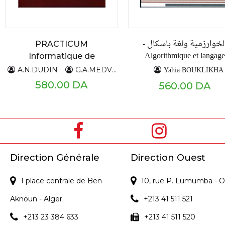
الخوارزمية ولغة باسكال 
PRACTICUM
Algorithmique et langage
Informatique de
pascal -
théorie des files
Yahia BOUKLIKHA
A.N.DUDIN
G.A.MEDVEDEV
Y.V.MELENETS
d'attente
580.00 DA
560.00 DA
Direction Générale
Direction Ouest
1 place centrale de Ben
10, rue P. Lumumba - O
Aknoun - Alger
+213 41 511 521
+213 23 384 633
+213 41 511 520