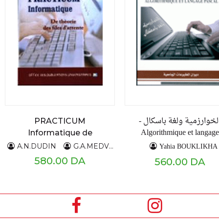
الخوارزمية ولغة باسكال 
PRACTICUM
Algorithmique et langage
Informatique de
pascal -
théorie des files
Yahia BOUKLIKHA
A.N.DUDIN
G.A.MEDVEDEV
Y.V.MELENETS
d'attente
580.00 DA
560.00 DA