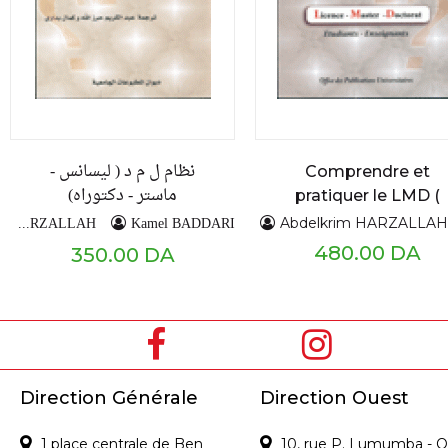
نظام ل م د ( ليسانس -
Comprendre et
ماستر - دكتوراه)
pratiquer le LMD (
Licence - Master -
Abdelkrim HARZALLAH
Kamel BADDARI
Abdelkrim HARZALLAH
Doctorat )
480.00 DA
350.00 DA
Direction Générale
Direction Ouest
1 place centrale de Ben
10, rue P. Lumumba - O