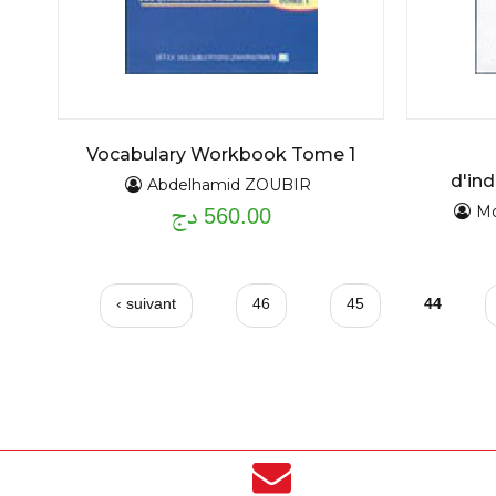
Vocabulary Workbook Tome 1
d'in
Abdelhamid ZOUBIR
entre 
560.00 دج
M
suivant ›
46
45
44