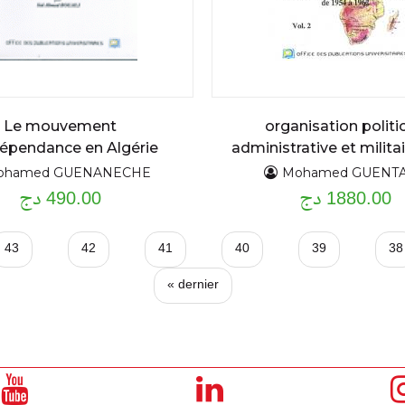
Le mouvement
organisation politic
dépendance en Algérie
administrative et militai
les deux guerres (1919-
révolution algérienne d
ohamed GUENANECHE
Mohamed GUENTA
1880.00 دج
1962 V1 V2
490.00 دج
1939)
43
42
41
40
39
38
dernier »