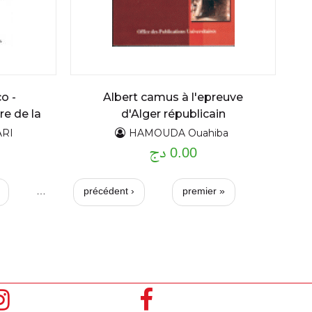
o -
Albert camus à l'epreuve
re de la
d'Alger républicain
e 1954 à
RI
HAMOUDA Ouahiba
0.00 دج
ا
…
‹ précédent
« premier
ل
ص
ف
ح