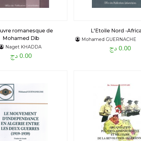
euvre romanesque de
L'Etoile Nord -Afric
Mohamed Dib
Mohamed GUERNACHE
0.00 دج
Naget KHADDA
0.00 دج