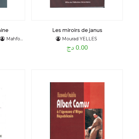
aine
Les miroirs de janus
Mahfoud KADDACHE
Mourad YELLES
0.00 دج