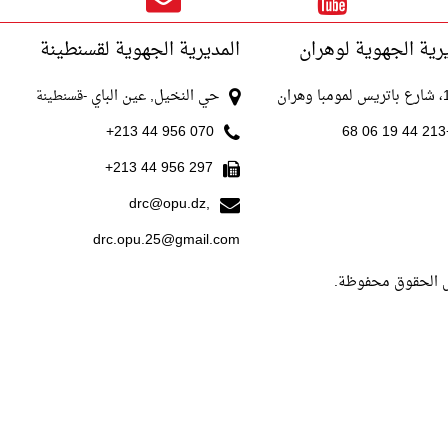
رية الجهوية لوهران
المديرية الجهوية لقسنطينة
با وهران
حي النخيل, عين الباي
-قسنطينة
070 956 44 213+
+213
297 956 44 213+
drc@opu.dz,
drc.opu.25@gmail.com
ل الحقوق محفوظة.