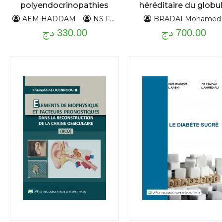
polyendocrinopathies
héréditaire du globu
autoimmunes
rouge T3
AEM HADDAM
NS FEDALA
H,SIYOUCEF
BRADAI Mohamed
L
700.00 دج
330.00 دج