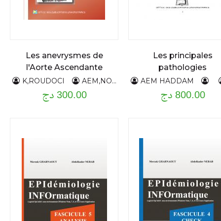
Les anevrysmes de
Les principales
l'Aorte Ascendante
pathologies
endocriniennes de
K,ROUDOCI
AEM,NOUAR
AEM HADDAM
800.00 دج
l'enfant
300.00 دج