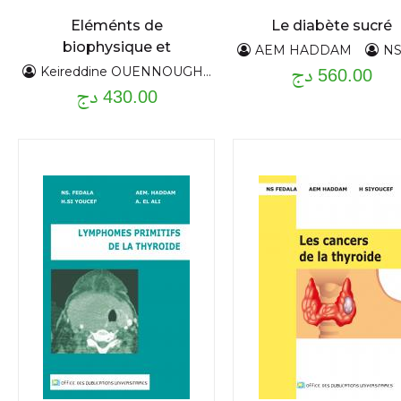
Eléménts de
Le diabète sucré
biophysique et
AEM HADDAM
NS FE
560.00 دج
facteurs pronostiques
Keireddine OUENNOUGHI
430.00 دج
dans la
reconstruction de la
chaine ossiculaire
(RCO)