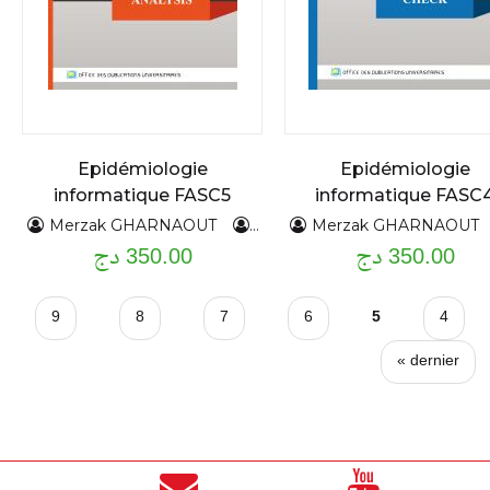
Epidémiologie
Epidémiologie
informatique FASC5
informatique FASC
Merzak GHARNAOUT
Abdelkader NEBAB
Merzak GHARNAOUT
350.00 دج
350.00 دج
9
8
7
6
5
4
dernier »