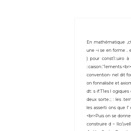
En mathématique ,cte
une ~i se en forme .. et
) pour const1::uiro 
::caison:.'1ements.<
convention- nel dit fo
on fonnalisée et axio
dt: s if:T1es l ogique
deux sorte.:; : les .te
les asserti ons que l' 
<br>Puis on se donne dl
construire d ~ Ilci.\vel