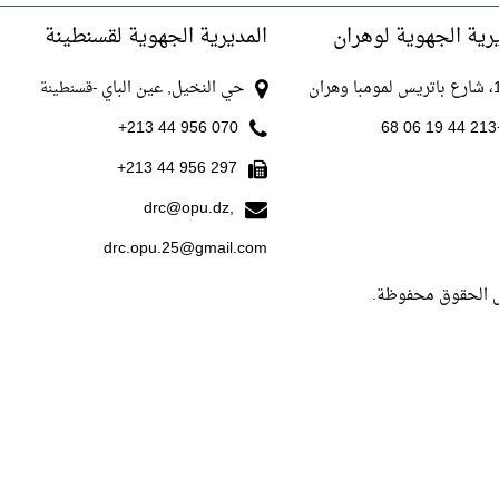
رية الجهوية لوهران
المديرية الجهوية لقسنطينة
با وهران
حي النخيل, عين الباي
-قسنطينة
070 956 44 213+
+213
297 956 44 213+
drc@opu.dz,
drc.opu.25@gmail.com
ل الحقوق محفوظة.