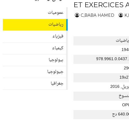
ET EXERCICES 
عموميات
C,BABA HAMED
K
رياضيات
فيزياء
ياضيات
كيمياء
194
978.9961.0.0437.
بيولوجيا
29
جيولوجيا
19x2
جغرافيا
ريل, 2016
نسوخ
OP
640. دج