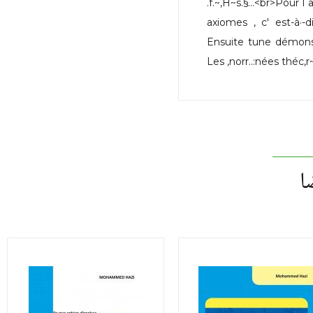
.f.~,H~s.§...<br>Pour
axiomes , c' est-à·-
Ensuite tune démonsb
Les ,norr..:nées théc,r~m
ا