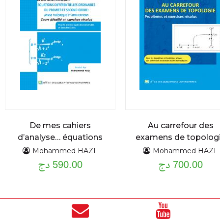
De mes cahiers
Au carrefour des
d’analyse… équations
examens de topolog
différentielles
problèmes et
Mohammed HAZI
Mohammed HAZI
700.00 دج
exercices résolus
590.00 دج
ordinaires du premier
et second ordre :
assise théorique et
applications cours
détaillé et exercices
résolus