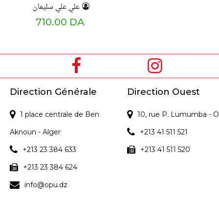
علي علي سليمان
710.00 DA
Direction Générale
Direction Ouest
1 place centrale de Ben
10, rue P. Lumumba - O
Aknoun - Alger
+213 41 511 521
+213 23 384 633
+213 41 511 520
+213 23 384 624
info@opu.dz