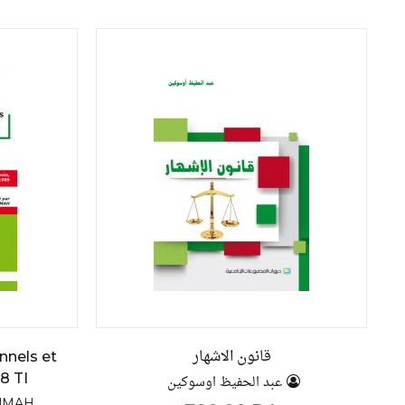
قانون الاشهار
nnels et
18 TI
عبد الحفيظ اوسوكين
UMAH