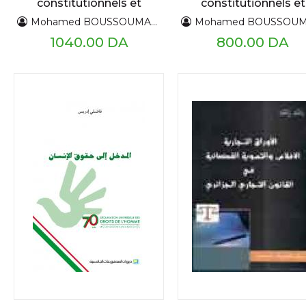
constitutionnels et
constitutionnels et
politiques 1919 - 2018
politiques 1919 - 201
Mohamed BOUSSOUMAH
Mohamed BOUSSOUM
TI
TIII
1040.00 DA
800.00 DA