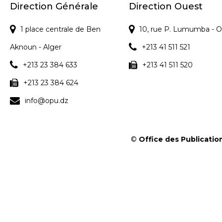
s
Direction Générale
Direction Ouest
1 place centrale de Ben
10, rue P. Lumumba - O
Aknoun - Alger
+213 41 511 521
+213 23 384 633
+213 41 511 520
+213 23 384 624
info@opu.dz
©
Office des Publication