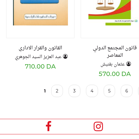
قانون المجتمع الدولي
القانون والقرار الاداري
المعاصر
عبد العزيز السيد الجوهري
عثمان بقنيش
710.00 DA
570.00 DA
P
1
2
3
4
5
6
a
g
e