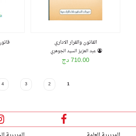
القانون والقرار الاداري
قانون
عبد العزيز السيد الجوهري
710.00 دج
ا
4
3
2
1
ل
ص
ف
المديرية العامة
المديرية ال