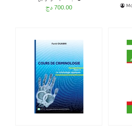
700.00 دج
M