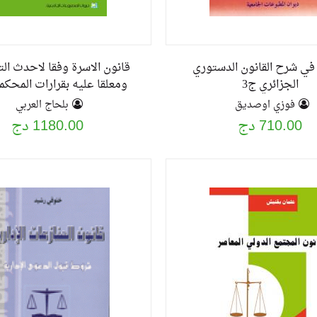
 في شرح القانون الدستوري
قانون الاسرة وفقا لاحدث ال
الجزائري ج3
ومعلقا عليه بقرارات المحكمة
فوزي اوصديق
بلحاج العربي
2010
710.00 دج
1180.00 دج