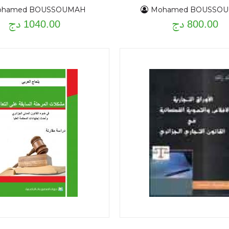
ohamed BOUSSOUMAH
Mohamed BOUSSO
800.00 دج
1040.00 دج