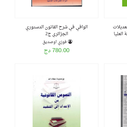
تعديلات
الوافي في شرح القانون الدستوري
 العليا
الجزائري ج2
المشهورة خلال اربع واربعين سنة 1966-
فوزي اوصديق
780.00 دج