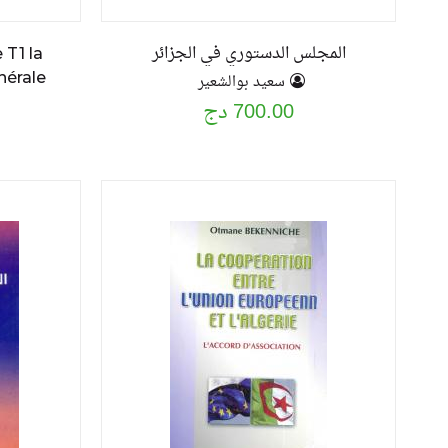
المجلس الدستوري في الجزائر
 T1 la
nérale
سعيد بوالشعير
700.00 دج