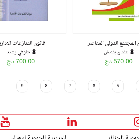
 المجتمع الدولي المعاصر
قانون المنازعات الاداري
عثمان بقنيش
خلوفي رشيد
570.00 دج
700.00 دج
…
9
8
7
6
5
جهوية للجزائر
المديرية الجهوية لوهران