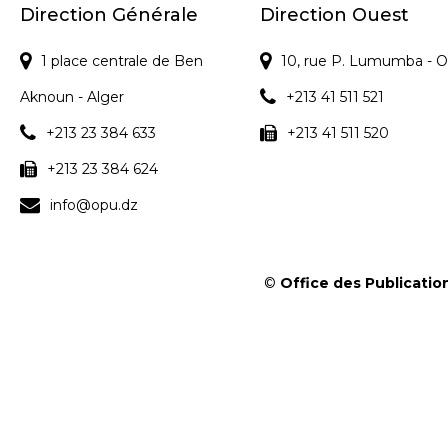
s
Direction Générale
Direction Ouest
1 place centrale de Ben
10, rue P. Lumumba - O
Aknoun - Alger
+213 41 511 521
+213 23 384 633
+213 41 511 520
+213 23 384 624
info@opu.dz
©
Office des Publication