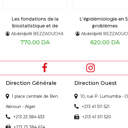
Les fondations de la
L'épidémiologie en 
biostatistique et de
problèmes
l'épidémiologie en
commentés
Abdeldjellil BEZZAOUCHA
Abdeldjellil BEZZAOU
sciences médicales
770.00 DA
620.00 DA
Direction Générale
Direction Ouest
1 place centrale de Ben
10, rue P. Lumumba - O
Aknoun - Alger
+213 41 511 521
+213 23 384 633
+213 41 511 520
+213 23 384 624