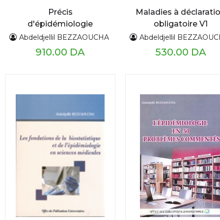
Précis
Maladies à déclarati
d'épidémiologie
obligatoire V1
(Maladies bénéfician
Abdeldjellil BEZZAOUCHA
Abdeldjellil BEZZAOU
d'un programme d
910.00 DA
530.00 DA
lute )