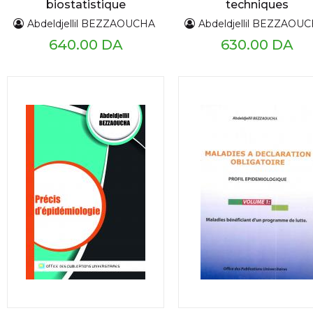
biostatistique
techniques
épidémiologiques d
Abdeldjellil BEZZAOUCHA
Abdeldjellil BEZZAOU
base
640.00 DA
630.00 DA