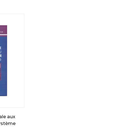
ale aux
ystème