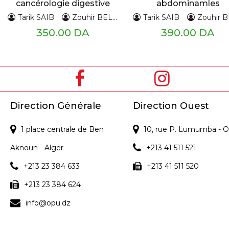
cancérologie digestive
abdominamles
Tarik SAIB
Zouhir BELKAID
Tarik SAIB
Zouhir BEL
350.00 DA
390.00 DA
Direction Générale
Direction Ouest
1 place centrale de Ben
10, rue P. Lumumba - O
Aknoun - Alger
+213 41 511 521
+213 23 384 633
+213 41 511 520
+213 23 384 624
info@opu.dz