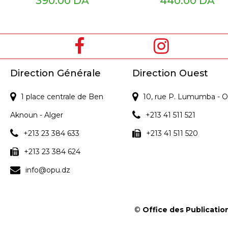
390.00 DA
440.00 DA
Direction Générale
Direction Ouest
1 place centrale de Ben
10, rue P. Lumumba - O
Aknoun - Alger
+213 41 511 521
+213 23 384 633
+213 41 511 520
+213 23 384 624
info@opu.dz
©
Office des Publication