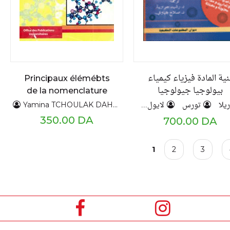
نية المادة فيزياء كيمياء
Principaux élémébts
بيولوجيا جيولوجيا
de la nomenclature
des composés
يلا
تورس
لايول
قاليو
Yamina TCHOULAK DAHOUN
chimiques
350.00 DA
700.00 DA
P
1
2
3
a
g
e