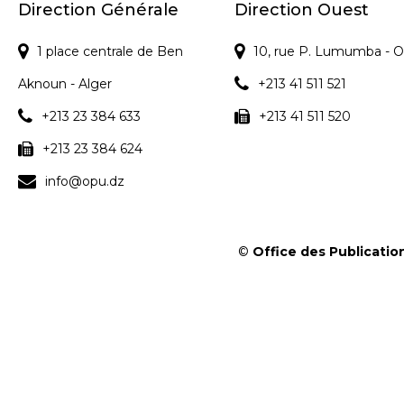
s
Direction Générale
Direction Ouest
1 place centrale de Ben
10, rue P. Lumumba - O
Aknoun - Alger
+213 41 511 521
+213 23 384 633
+213 41 511 520
+213 23 384 624
info@opu.dz
©
Office des Publication