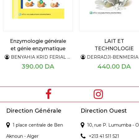
Enzymologie générale
LAIT ET
et génie enzymatique
TECHNOLOGIE
LAITIERE
BENYAHIA KRID FERIAL AZIZA
DERRADJI-BENMERIANE FAR
390.00 DA
440.00 DA
Direction Générale
Direction Ouest
1 place centrale de Ben
10, rue P. Lumumba - O
Aknoun - Alger
+213 41 511 521