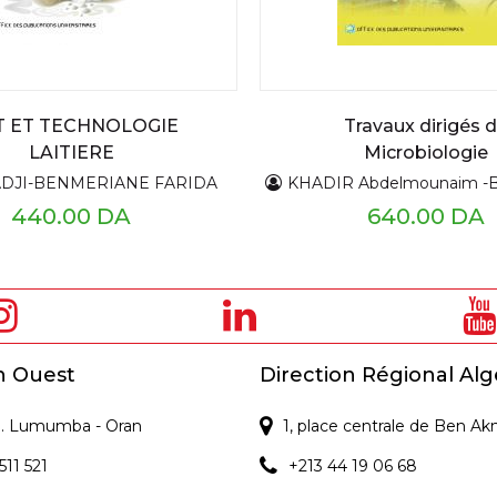
T ET TECHNOLOGIE
Travaux dirigés 
LAITIERE
Microbiologie
DJI-BENMERIANE FARIDA
KHADIR Abdelmounaim -BENDAHOU Mourad -BENBELAID Fethi -SENOUCI BEREKSI Moha
440.00 DA
640.00 DA
n Ouest
Direction Régional Alg
 P. Lumumba - Oran
1, place centrale de Ben Ak
511 521
+213 44 19 06 68