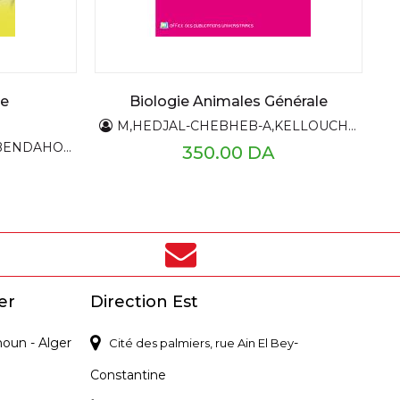
de
Biologie Animales Générale
M,HEDJAL-CHEBHEB-A,KELLOUCHE - T T ,AMROUN
med-ABDELOUAHID Djamel Eddine
350.00 DA
er
Direction Est
noun - Alger
-
Cité des palmiers, rue Ain El Bey
Constantine