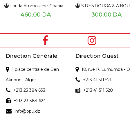
orthopédie dento-
Farida Ammouche-Ghania Chaker
S.DENDOUGA & A.BOUKEMOUCHE & C.ZER
faciale
460.00 DA
300.00 DA
Direction Générale
Direction Ouest
1 place centrale de Ben
10, rue P. Lumumba - O
Aknoun - Alger
+213 41 511 521
+213 23 384 633
+213 41 511 520
+213 23 384 624
info@opu.dz