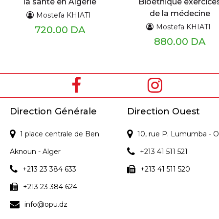
la santé en Algérie
Bioéthique exercice
de la médecine
Mostefa KHIATI
moderne exigences
Mostefa KHIATI
720.00 DA
de la religion respec
880.00 DA
de la loi
Direction Générale
Direction Ouest
1 place centrale de Ben
10, rue P. Lumumba - O
Aknoun - Alger
+213 41 511 521
+213 23 384 633
+213 41 511 520
+213 23 384 624
info@opu.dz