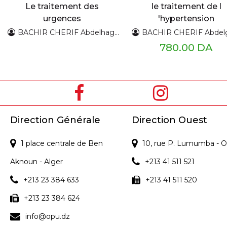
Le traitement des
le traitement de l
urgences
'hypertension
hypertensives
artérielle
BACHIR CHERIF Abdelhaghani
BACHIR CHERIF Abdelgh
780.00 DA
Direction Générale
Direction Ouest
1 place centrale de Ben
10, rue P. Lumumba - O
Aknoun - Alger
+213 41 511 521
+213 23 384 633
+213 41 511 520
+213 23 384 624
info@opu.dz