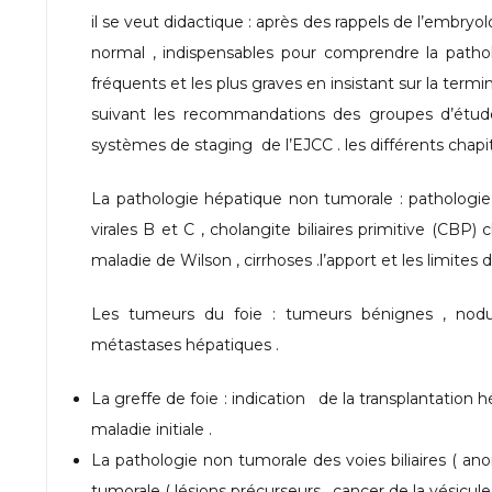
il se veut didactique : après des rappels de l’embryol
normal , indispensables pour comprendre la patholo
fréquents et les plus graves en insistant sur la termi
suivant les recommandations des groupes d’études
systèmes de staging de l’EJCC . les différents chapi
La pathologie hépatique non tumorale : pathologie v
virales B et C , cholangite biliaires primitive (CBP
maladie de Wilson , cirrhoses .l’apport et les limite
Les tumeurs du foie : tumeurs bénignes , nodul
métastases hépatiques .
La greffe de foie : indication de la transplantation h
maladie initiale .
La pathologie non tumorale des voies biliaires ( ano
tumorale ( lésions précurseurs , cancer de la vésicule 