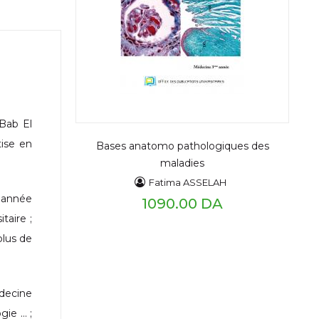
Bab El
ise en
Bases anatomo pathologiques des
maladies
Fatima ASSELAH
 année
1090.00 DA
taire ;
plus de
édecine
gie … ;