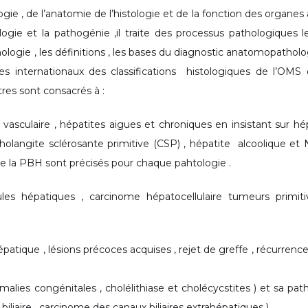
ogie , de l’anatomie de l’histologie et de la fonction des organes à
gie et la pathogénie ,il traite des processus pathologiques l
nologie , les définitions , les bases du diagnostic anatomopatholo
 internationaux des classifications histologiques de l’OMS 
tres sont consacrés à :
asculaire , hépatites aigues et chroniques en insistant sur hé
) cholangite sclérosante primitive (CSP) , hépatite alcoolique et
s de la PBH sont précisés pour chaque pahtologie .
es hépatiques , carcinome hépatocellulaire tumeurs primiti
épatique , lésions précoces acquises , rejet de greffe , récurrence
malies congénitales , cholélithiase et cholécycstites ) et sa pat
biliaire , carcinome des canaux biliaires extrahépatiques )