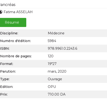
ancréas
Fatima ASSELAH
Résumé
Discipline:
Médecine
Numéro d'édition:
5984
ISBN:
978.9961.0.2243.6
Nombre de pages:
120
Format:
19*27
Parution:
mars, 2020
Type:
Ouvrage
Edition:
OPU
Prix:
710.00 DA