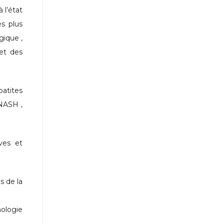
 l’état
es plus
gique ,
et des
patites
 NASH ,
ves et
s de la
hologie