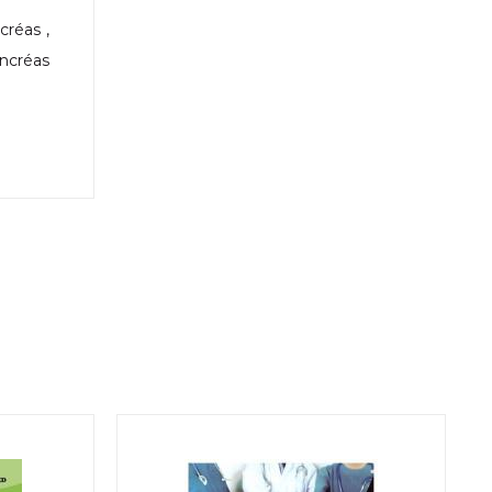
créas ,
ancréas