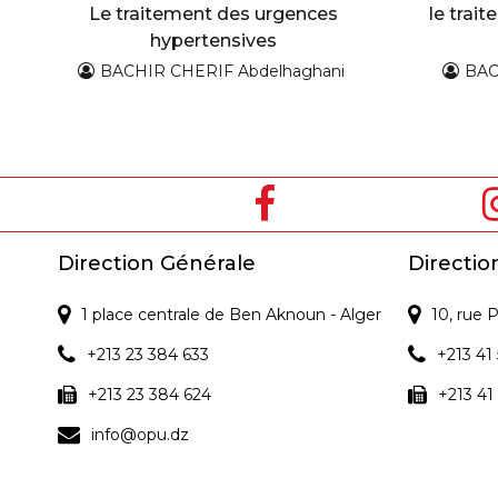
Le traitement des urgences
le trai
hypertensives
BACHIR CHERIF Abdelhaghani
BAC
Direction Générale
Directio
1 place centrale de Ben Aknoun - Alger
10, rue
+213 23 384 633
+213 41 
+213 23 384 624
+213 41
info@opu.dz