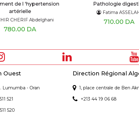
tement de l 'hypertension
Pathologie digest
artérielle
Fatima ASSELA
HIR CHERIF Abdelghani
710.00 DA
780.00 DA
n Ouest
Direction Régional Alg
 P. Lumumba - Oran
1, place centrale de Ben Ak
511 521
+213 44 19 06 68
 511 520