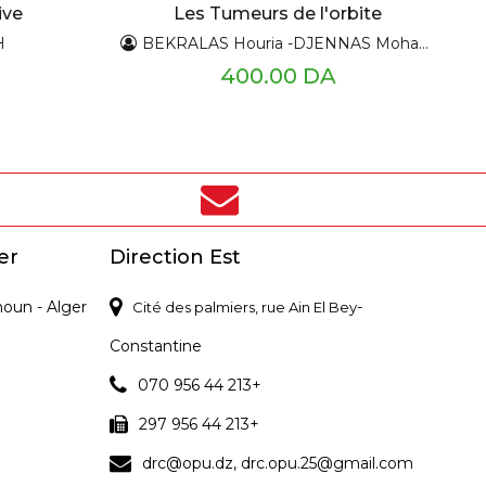
ive
Les Tumeurs de l'orbite
H
BEKRALAS Houria -DJENNAS Mohamed
400.00 DA
er
Direction Est
noun - Alger
-
Cité des palmiers, rue Ain El Bey
Constantine
070 956 44 213+
297 956 44 213+
drc@opu.dz, drc.opu.25@gmail.com