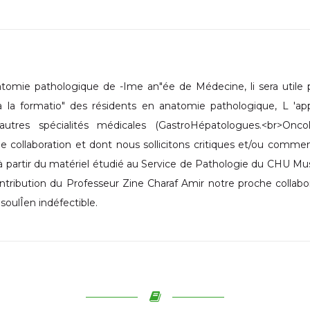
omie pathologique de -Ime an"ée de Médecine, li sera utile p
à la formatio" des résidents en anatomie pathologique, L 'ap
utres spécialités médicales (GastroHépatologues.<br>Oncolo
ue collaboration et dont nous sollicitons critiques et/ou commen
 partir du matériel étudié au Service de Pathologie du CHU M
ontribution du Professeur Zine Charaf Amir notre proche collabor
soulÎen indéfectible.