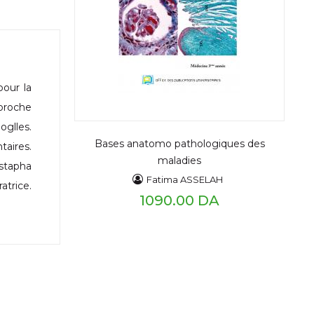
our la
proche
glles.
Bases anatomo pathologiques des
taires.
maladies
ustapha
Fatima ASSELAH
atrice.
1090.00 DA