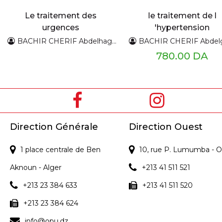
Le traitement des
le traitement de l
urgences
'hypertension
hypertensives
artérielle
BACHIR CHERIF Abdelhaghani
BACHIR CHERIF Abdelgh
780.00 DA
Direction Générale
Direction Ouest
1 place centrale de Ben
10, rue P. Lumumba - O
Aknoun - Alger
+213 41 511 521
+213 23 384 633
+213 41 511 520
+213 23 384 624
info@opu.dz