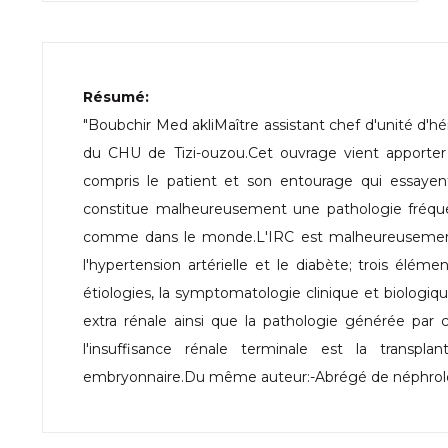
Résumé:
"Boubchir Med akliMaître assistant chef d'unité d'h
du CHU de Tizi-ouzou.Cet ouvrage vient apporter u
compris le patient et son entourage qui essayent
constitue malheureusement une pathologie fréquen
comme dans le monde.L'IRC est malheureusement un
l'hypertension artérielle et le diabète; trois élémen
étiologies, la symptomatologie clinique et biologiq
extra rénale ainsi que la pathologie générée par c
l'insuffisance rénale terminale est la transp
embryonnaire.Du même auteur:-Abrégé de néphrolo