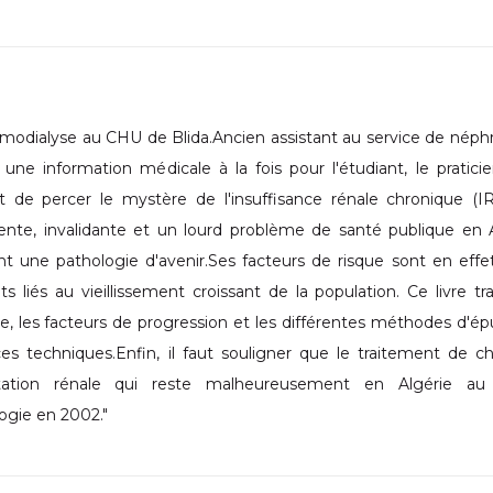
émodialyse au CHU de Blida.Ancien assistant au service de néph
ne information médicale à la fois pour l'étudiant, le pratici
 de percer le mystère de l'insuffisance rénale chronique (IR
te, invalidante et un lourd problème de santé publique en A
e pathologie d'avenir.Ses facteurs de risque sont en effet 
ts liés au vieillissement croissant de la population. Ce livre tra
ue, les facteurs de progression et les différentes méthodes d'ép
es techniques.Enfin, il faut souligner que le traitement de c
lantation rénale qui reste malheureusement en Algérie au
gie en 2002."