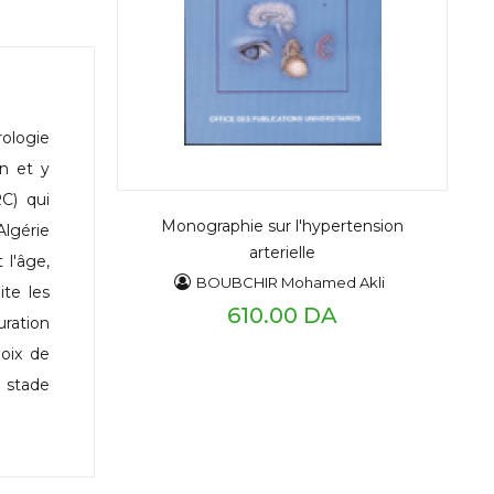
rologie
en et y
C) qui
Monographie sur l'hypertension
lgérie
arterielle
l'âge,
BOUBCHIR Mohamed Akli
ite les
610.00 DA
uration
hoix de
 stade