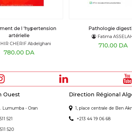
tement de l 'hypertension
Pathologie digest
artérielle
Fatima ASSELA
HIR CHERIF Abdelghani
710.00 DA
780.00 DA
n Ouest
Direction Régional Alg
 P. Lumumba - Oran
1, place centrale de Ben Ak
511 521
+213 44 19 06 68
 511 520