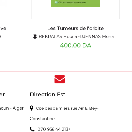
ive
Les Tumeurs de l'orbite
H
BEKRALAS Houria -DJENNAS Mohamed
400.00 DA
er
Direction Est
noun - Alger
-
Cité des palmiers, rue Ain El Bey
Constantine
070 956 44 213+