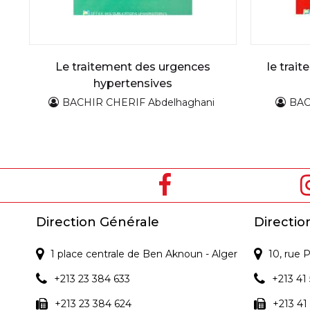
Le traitement des urgences
le trai
hypertensives
BACHIR CHERIF Abdelhaghani
BAC
Direction Générale
Directio
1 place centrale de Ben Aknoun - Alger
10, rue
+213 23 384 633
+213 41 
+213 23 384 624
+213 41