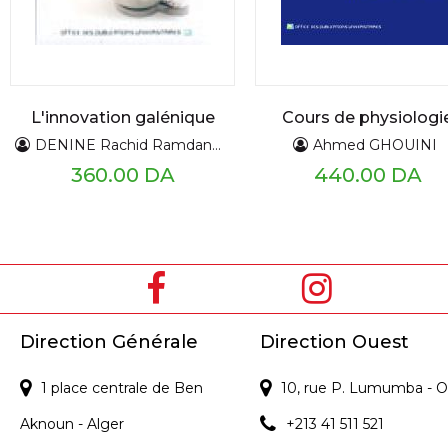
L'innovation galénique
Cours de physiologi
DENINE Rachid Ramdan
TEMMIM Mounira
Ahmed GHOUINI
360.00 DA
440.00 DA
Direction Générale
Direction Ouest
1 place centrale de Ben
10, rue P. Lumumba - O
Aknoun - Alger
+213 41 511 521