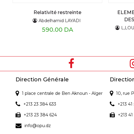
Relativité restreinte
ELEME
DES
Abdelhamid LAYADI
L,LO
590.00 DA
Direction Générale
Directio
1 place centrale de Ben Aknoun - Alger
10, rue
+213 23 384 633
+213 41 
+213 23 384 624
+213 41
info@opu.dz