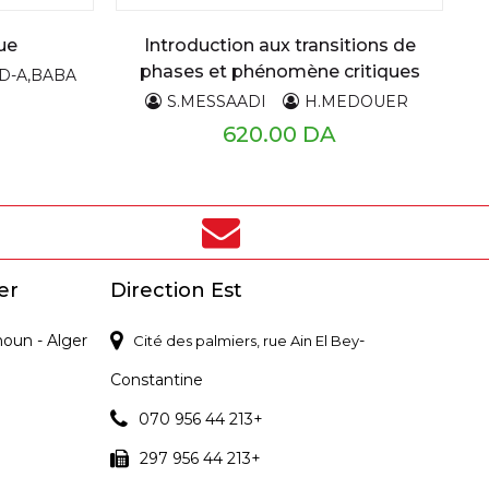
ue
Introduction aux transitions de
phases et phénomène critiques
D-A,BABA
S.MESSAADI
H.MEDOUER
620.00 DA
er
Direction Est
noun - Alger
-
Cité des palmiers, rue Ain El Bey
Constantine
070 956 44 213+
297 956 44 213+