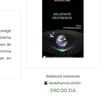
uvrage
trième
ues de
(comme
iser en
Relativité restreinte
Abdelhamid LAYADI
590.00 DA