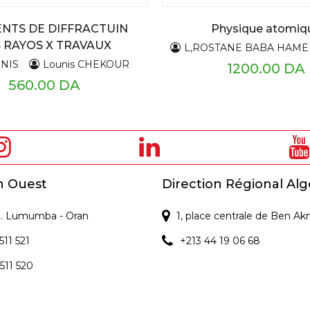
NTS DE DIFFRACTUIN
Physique atomiq
 RAYOS X TRAVAUX
L,ROSTANE BABA HAME
PRATIQUES
UNIS
Lounis CHEKOUR
1200.00 DA
560.00 DA
n Ouest
Direction Régional Alg
 P. Lumumba - Oran
1, place centrale de Ben Ak
511 521
+213 44 19 06 68
 511 520