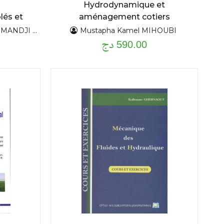
Hydrodynamique et
lés et
aménagement cotiers
ctes au
JI Salaheddine
Mustapha Kamel MIHOUBI
B,DOUMANDJI Mitiche Bahia
590.00 دج