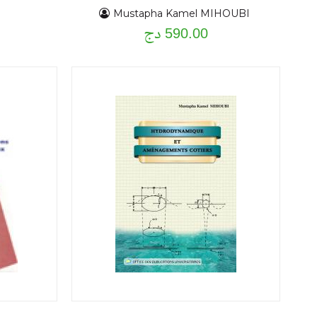
BARRAGES EN MATERIAUX
Mustapha Kamel MIHOUBI
590.00 دج
LOCAUX