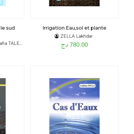
le sud
Irrigation Eau,sol et plante
ZELLA Lakhdar
780.00 دج
fia TALEB