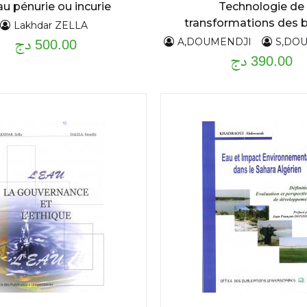
au pénurie ou incurie
Technologie de
transformations des b
Lakhdar ZELLA
problèmes dus aux inse
500.00 دج
A,DOUMENDJI
S,DOUMAND
390.00 دج
stock