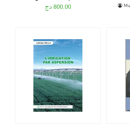
barr
800.00 دج
Mu
fon