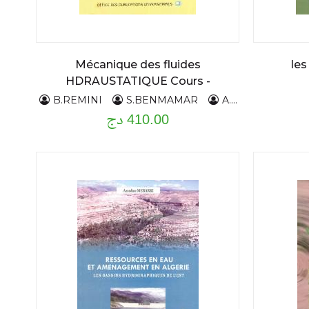
Mécanique des fluides
les
HDRAUSTATIQUE Cours -
Exercices
B.REMINI
S.BENMAMAR
A.KETTAB
410.00 دج