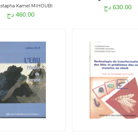
630.00 دج
age deversoir sur une
stapha Kamel MIHOUBI
460.00 دج
dation non rocheuse