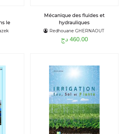
Mécanique des fluides et
s le
hydrauliques
azek
Redhouane GHERNAOUT
460.00 دج