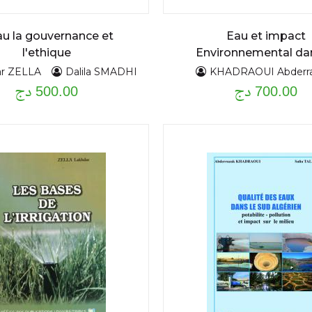
au la gouvernance et
Eau et impact
l'ethique
Environnemental dan
Sahara Algérien
ar ZELLA
Dalila SMADHI
KHADRAOUI Abderr
700.00 دج
500.00 دج