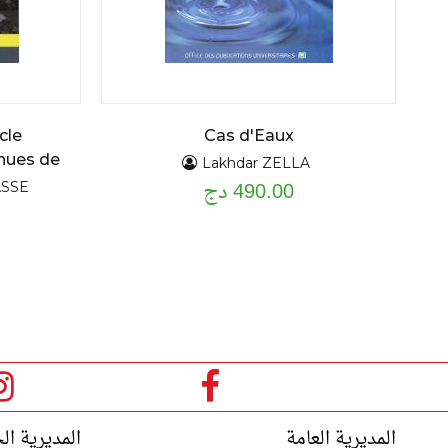
cle
Cas d'Eaux
nues de
Lakhdar ZELLA
490.00 دج
SSE
ا
ل
ص
ف
ح
المديرية العامة
المديرية ال