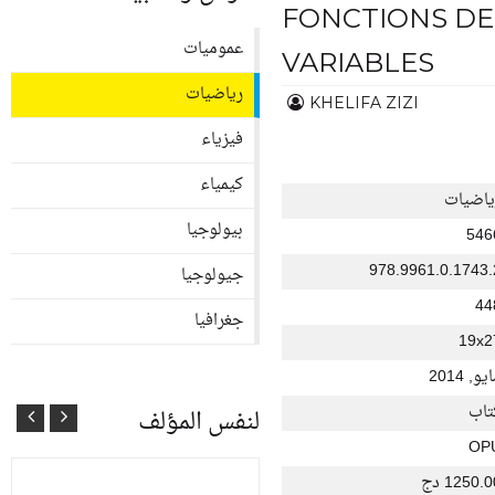
FONCTIONS DE
عموميات
VARIABLES
رياضيات
KHELIFA ZIZI
فيزياء
كيمياء
ياضيات
بيولوجيا
546
978.9961.0.1743.
جيولوجيا
44
جغرافيا
19x2
يو, 2014
تاب
لنفس المؤلف
OP
1250. دج