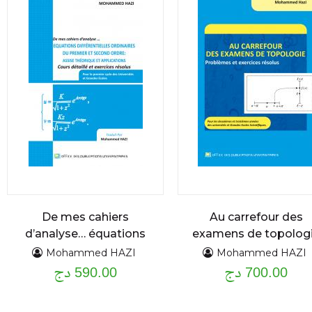
De mes cahiers
Au carrefour des
d’analyse… équations
examens de topolog
différentielles
problèmes et
Mohammed HAZI
Mohammed HAZI
700.00 دج
exercices résolus
590.00 دج
ordinaires du premier
et second ordre :
assise théorique et