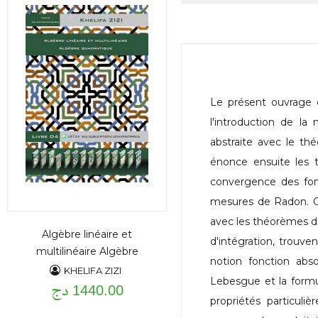
Le présent ouvrage c
l'introduction de la
abstraite avec le t
énonce ensuite les 
convergence des fonc
mesures de Radon. On 
avec les théorèmes d
Algèbre linéaire et
d'intégration, trouve
multilinéaire Algèbre
notion fonction ab
quadratique
KHELIFA ZIZI
Lebesgue et la formul
1440.00 دج
propriétés particuli