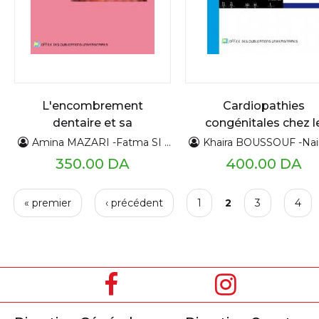
L'encombrement
Cardiopathies
dentaire et sa
congénitales chez l
création
trisomique 21
Amina MAZARI -Fatma SI AHMED
Khaira BOUSSOUF -Naima HAMMOUDI-Zo
350.00 DA
400.00 DA
P
« premier
‹ précédent
1
2
3
4
a
g
e