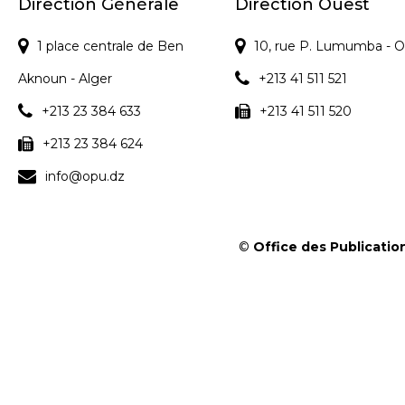
s
Direction Générale
Direction Ouest
1 place centrale de Ben
10, rue P. Lumumba - O
Aknoun - Alger
+213 41 511 521
+213 23 384 633
+213 41 511 520
+213 23 384 624
info@opu.dz
©
Office des Publication