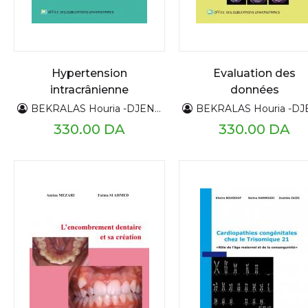
Hypertension
Evaluation des
intracrânienne
données
épidémiologiques,
BEKRALAS Houria -DJENNAS Mohamed
BEKRALAS Houria -DJENNAS Moh
des facteurs
330.00 DA
330.00 DA
pronostiques, de la
surveillance et de
l'évolution du
glioblastome et mi
en place d’un
protocole de prise 
charge thérapeutiq