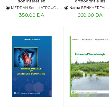
son interet en
orthodontie les
orthodontie
principales analyse
MEDDAH Souad ATROUCHE Omar DAHMAS Ratiba
Nadira BENKHERFALLAH - Malika DJ
350.00 DA
660.00 DA