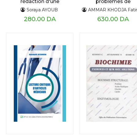
rédaction d'une
problèmes de
question
génétique
Soraya AYOUB
AMMAR KHODJA Fat
théorique,selon
280.00 DA
630.00 DA
l'intitulé proposé