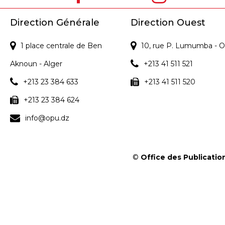
s
Direction Générale
Direction Ouest
1 place centrale de Ben
10, rue P. Lumumba - O
Aknoun - Alger
+213 41 511 521
+213 23 384 633
+213 41 511 520
+213 23 384 624
info@opu.dz
©
Office des Publication