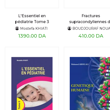
L'Essentiel en
Fractures
pédiatrie Tome 3
supracondyliennes 
coude chez l'enfan
Mostefa KHIATI
BOUDJOURAF NOU
1390.00 DA
410.00 DA