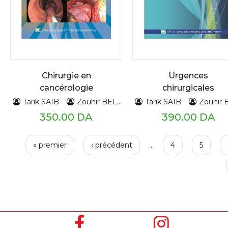
Chirurgie en
Urgences
cancérologie
chirurgicales
digestive
abdominamles
Tarik SAIB
Zouhir BELKAID
Tarik SAIB
Zouhir BEL
350.00 DA
390.00 DA
P
« premier
‹ précédent
…
4
5
a
g
e