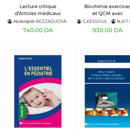
Lecture critique
Biochimie exercice
d'Articles médicaux
et QCM avec
solutions
Abdeldjellil BEZZAOUCHA
C,KESSOUS
N,AIT HA
740.00 DA
930.00 DA