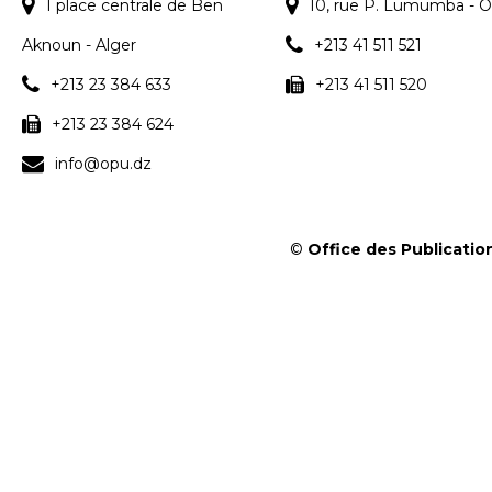
1 place centrale de Ben
10, rue P. Lumumba - O
Aknoun - Alger
+213 41 511 521
+213 23 384 633
+213 41 511 520
+213 23 384 624
info@opu.dz
©
Office des Publication