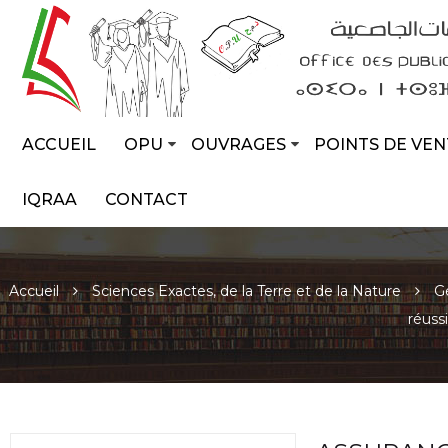
ACCUEIL
OPU
OUVRAGES
POINTS DE VEN
IQRAA
CONTACT
Accueil
Sciences Exactes, de la Terre et de la Nature
G
réussi