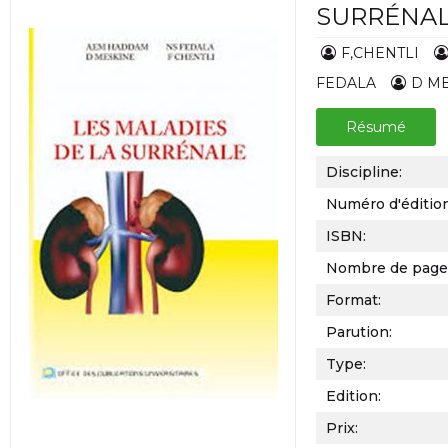
SURRÉNA
F,CHENTLI
FEDALA
D M
Résumé
Discipline:
Numéro d'éditio
ISBN:
Nombre de page
Format:
Parution:
Type:
Edition:
Prix: