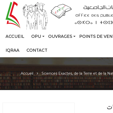
ACCUEIL
OPU
OUVRAGES
POINTS DE VEN
IQRAA
CONTACT
Accueil
Sciences Exactes, de la Terre et de la Na
ات