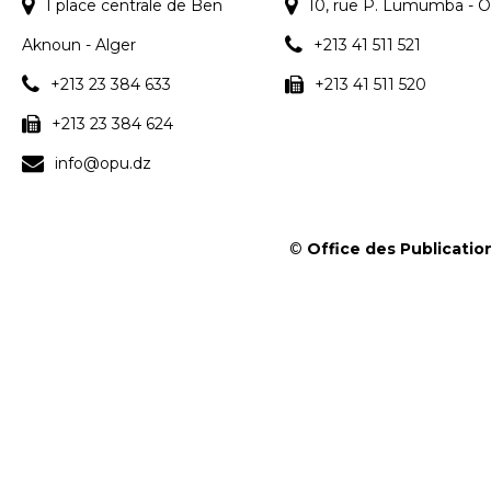
1 place centrale de Ben
10, rue P. Lumumba - O
Aknoun - Alger
+213 41 511 521
+213 23 384 633
+213 41 511 520
+213 23 384 624
info@opu.dz
©
Office des Publication