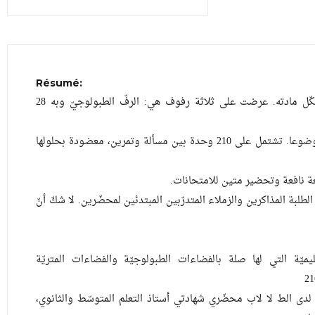
Résumé:
... ثلاثة وستّون موضوع امتحانات تشكّل مادته. عرضت على ثلاثة رفوف هي: الرفّ الطبولوجيّ وبه 28
موضوعا وأخيرا الرفّ النظيميّ من 21 موضوعا. تشتمل على 210 وحدة بين مسألة وتمرين، معضودة بحلولها
عة نافعة وتحضير متين للامتحانات
بة المذاكرين والزملاء المتدرّبين المبتدئين لمحضّرين. لا شكّ أنّ
...  التي لها صلة بالفضاءات الطبولوجيّة والفضاءات المتريّة
«ّّ »  لا لاب محضّري شهادتي أستاذ التعلم المتوسّط والثانوي