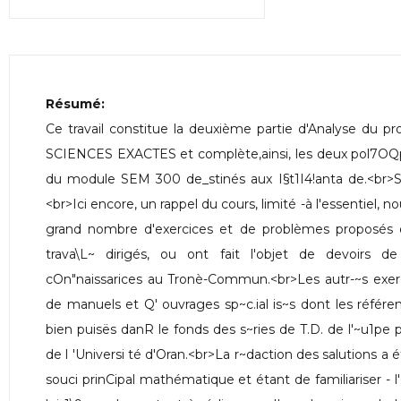
Résumé:
Ce travail constitue la deuxième partie d'Analyse d
SCIENCES EXACTES et complète,ainsi, les deux pol7OQpl
du module SEM 300 de_stinés aux I§t1I4!anta de.<br>S
<br>Ici encore, un rappel du cours, limité -à l'essentiel, 
grand nombre d'exercices et de problèmes proposés o
trava\L~ dirigés, ou ont fait l'objet de devoirs d
cOn"naissarices au Tronè-Commun.<br>Les autr-~s exerc
de manuels et Q' ouvrages sp~c.ial is~s dont les réfé
bien puisës danR le fonds des s~ries de T.D. de l'~u1
de l 'Universi té d'Oran.<br>La r~daction des salutions a ét
souci prinCipal mathématique et étant de familiariser - 