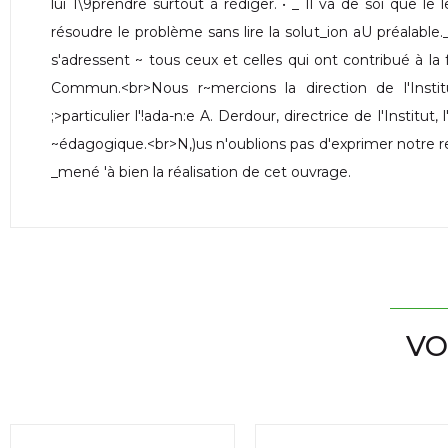
lui 1\9prendre surtout à rédiger. • _ Il va de soi que le 
résoudre le problème sans lire la solut_ion aU préalabl
s'adressent ~ tous ceux et celles qui ont contribué à la 
Commun.<br>Nous r~mercions la direction de l'Insti
;>particulier l'!ada-n:e A. Derdour, directrice de l'Institut,
~édagogique.<br>N,)us n'oublions pas d'exprimer notre r
_mené 'à bien la réalisation de cet ouvrage.
VO