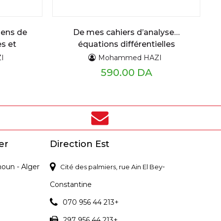
mens de
De mes cahiers d’analyse…
s et
équations différentielles
s
ordinaires du premier et second
I
Mohammed HAZI
ordre : assise théorique et
590.00 DA
applications cours détaillé et
exercices résolus
er
Direction Est
noun - Alger
-
Cité des palmiers, rue Ain El Bey
Constantine
070 956 44 213+
297 956 44 213+