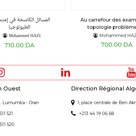
المسائل الكاسحة في إمتح
Au carrefour des exa
الطبولوجيا
topologie problème
exercices résolu
Mohammed HAZI
Mohammed HAZ
700.00 DA
710.00 DA
n Ouest
Direction Régional Alg
 P. Lumumba - Oran
1, place centrale de Ben Ak
511 521
+213 44 19 06 68
 511 520