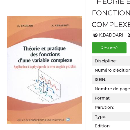
THÉORIE 
FONCTION
COMPLEX
K,BADDARI
Résumé
Discipline:
Numéro d'éditio
ISBN:
Nombre de page
Format:
Parution:
Type:
Edition: