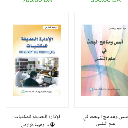
780.00 DA
590.00 DA
سس ومناهج البحث في
الإدارة الحديثة للمكتبات
علم النفس
د. وهيبة غرارمي