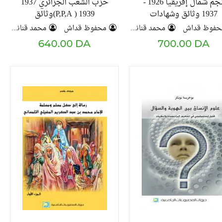
نجم شمال إفريقيا 1926 -
حزب الشعب الجزائري 1937
1937 وثائق وشهادات
1939 ( P,P,A)وثائق
لدراسة التيار الوطني
وشهادات لدراسة التيار
حفوظ قداش
محمد قنانش
محفوظ قداش
محمد قنانش
الجزائري
الوطني الجزائري
640.00 DA
700.00 DA