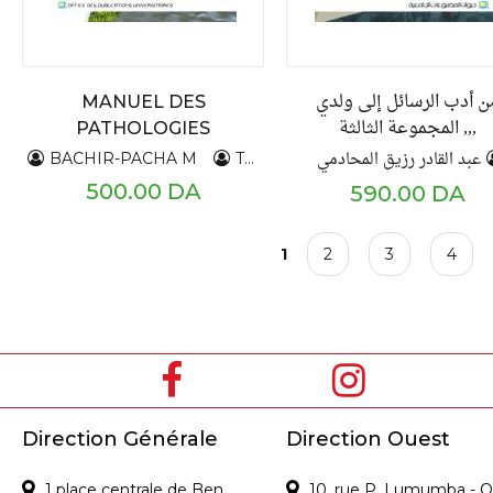
ن أدب الرسائل إلى ولدي
MANUEL DES
,,, المجموعة الثالثة
PATHOLOGIES
AVIAIRES
عبد القادر رزيق المحادمي
BACHIR-PACHA M
TRIKI YAMANI RR
BOUNAR 
500.00 DA
590.00 DA
P
1
2
3
4
a
g
e
s
Direction Générale
Direction Ouest
1 place centrale de Ben
10, rue P. Lumumba - O